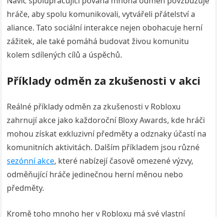
Navíc spolupracující povaha mnoha odměn povzbuzuje
hráče, aby spolu komunikovali, vytvářeli přátelství a
aliance. Tato sociální interakce nejen obohacuje herní
zážitek, ale také pomáhá budovat živou komunitu
kolem sdílených cílů a úspěchů.
Příklady odměn za zkušenosti v akci
Reálné příklady odměn za zkušenosti v Robloxu
zahrnují akce jako každoroční Bloxy Awards, kde hráči
mohou získat exkluzivní předměty a odznaky účastí na
komunitních aktivitách. Dalším příkladem jsou různé
sezónní akce
, které nabízejí časově omezené výzvy,
odměňující hráče jedinečnou herní měnou nebo
předměty.
Kromě toho mnoho her v Robloxu má své vlastní