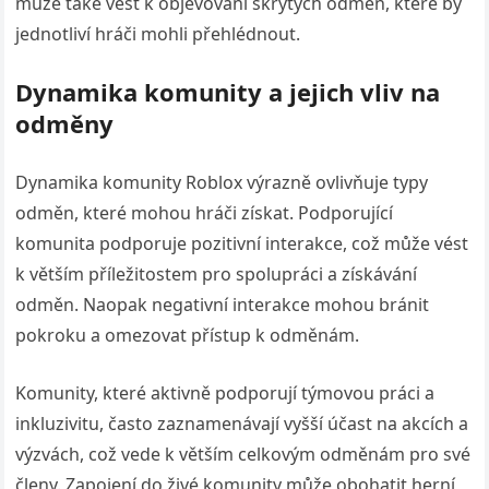
může také vést k objevování skrytých odměn, které by
jednotliví hráči mohli přehlédnout.
Dynamika komunity a jejich vliv na
odměny
Dynamika komunity Roblox výrazně ovlivňuje typy
odměn, které mohou hráči získat. Podporující
komunita podporuje pozitivní interakce, což může vést
k větším příležitostem pro spolupráci a získávání
odměn. Naopak negativní interakce mohou bránit
pokroku a omezovat přístup k odměnám.
Komunity, které aktivně podporují týmovou práci a
inkluzivitu, často zaznamenávají vyšší účast na akcích a
výzvách, což vede k větším celkovým odměnám pro své
členy. Zapojení do živé komunity může obohatit herní