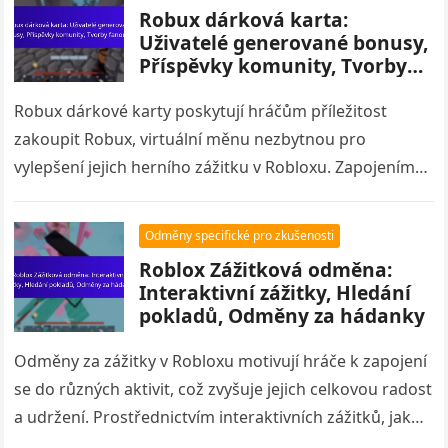
Robux dárková karta:
Uživatelé generované bonusy,
Příspěvky komunity, Tvorby
fanoušků
Robux dárkové karty poskytují hráčům příležitost
zakoupit Robux, virtuální měnu nezbytnou pro
vylepšení jejich herního zážitku v Robloxu. Zapojením
se do komunitních příspěvků a sdílením obsahu
vytvořeného…
Odměny specifické pro zkušenosti
Roblox Zážitková odměna:
Interaktivní zážitky, Hledání
pokladů, Odměny za hádanky
Odměny za zážitky v Robloxu motivují hráče k zapojení
se do různých aktivit, což zvyšuje jejich celkovou radost
a udržení. Prostřednictvím interaktivních zážitků, jako
jsou lovy na…