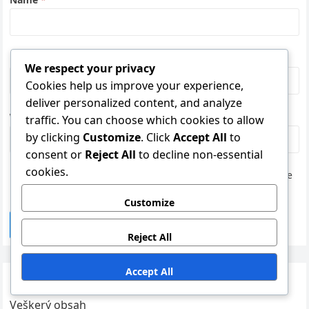
Email
*
We respect your privacy
Cookies help us improve your experience,
deliver personalized content, and analyze
Website
traffic. You can choose which cookies to allow
by clicking
Customize
. Click
Accept All
to
consent or
Reject All
to decline non-essential
cookies.
Save my name, email, and website in this browser for the
next time I comment.
Customize
Reject All
Accept All
Odkazy
Veškerý obsah