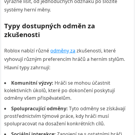
výrazně lišit, od jednoduchých odznaků po složité
systémy herní měny.
Typy dostupných odměn za
zkušenosti
Roblox nabízí různé
odměny za
zkušenosti, které
vyhovují různým preferencím hráčů a herním stylům.
Hlavní typy zahrnují:
Komunitní výzvy:
Hráči se mohou účastnit
kolektivních úkolů, které po dokončení poskytují
odměny všem přispěvatelům.
Spolupracující odměny:
Tyto odměny se získávají
prostřednictvím týmové práce, kdy hráči musí
spolupracovat na dosažení konkrétních cílů.
Sociální interakce:
Zapojení se s ostatními hráči