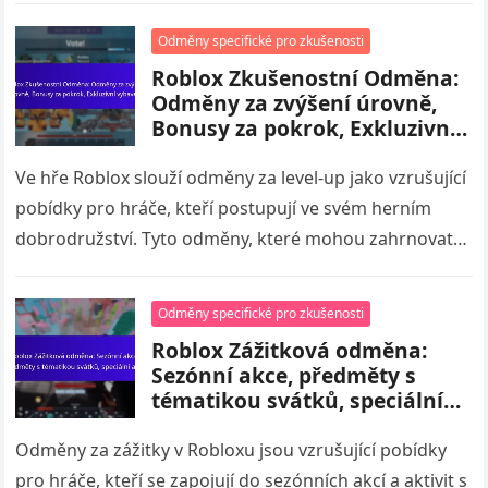
Odměny specifické pro zkušenosti
Roblox Zkušenostní Odměna:
Odměny za zvýšení úrovně,
Bonusy za pokrok, Exkluzivní
vybavení
Ve hře Roblox slouží odměny za level-up jako vzrušující
pobídky pro hráče, kteří postupují ve svém herním
dobrodružství. Tyto odměny, které mohou zahrnovat
exkluzivní vybavení, herní měnu…
Odměny specifické pro zkušenosti
Roblox Zážitková odměna:
Sezónní akce, předměty s
tématikou svátků, speciální
akce
Odměny za zážitky v Robloxu jsou vzrušující pobídky
pro hráče, kteří se zapojují do sezónních akcí a aktivit s