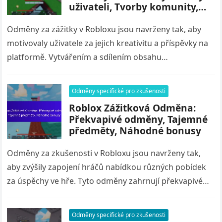
uživateli, Tvorby komunity,
Fanouškovské předměty
Odměny za zážitky v Robloxu jsou navrženy tak, aby
motivovaly uživatele za jejich kreativitu a příspěvky na
platformě. Vytvářením a sdílením obsahu
generovaného uživateli mohou hráči získat…
Odměny specifické pro zkušenosti
Roblox Zážitková Odměna:
Překvapivé odměny, Tajemné
předměty, Náhodné bonusy
Odměny za zkušenosti v Robloxu jsou navrženy tak,
aby zvýšily zapojení hráčů nabídkou různých pobídek
za úspěchy ve hře. Tyto odměny zahrnují překvapivé
odměny, tajemné předměty a…
Odměny specifické pro zkušenosti