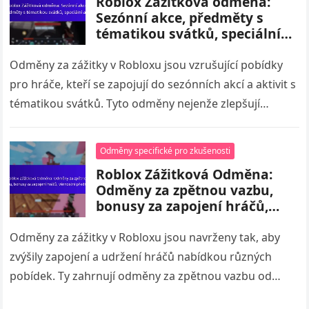
Roblox Zážitková odměna:
Sezónní akce, předměty s
tématikou svátků, speciální
akce
Odměny za zážitky v Robloxu jsou vzrušující pobídky
pro hráče, kteří se zapojují do sezónních akcí a aktivit s
tématikou svátků. Tyto odměny nejenže zlepšují
hratelnost, ale…
Odměny specifické pro zkušenosti
Roblox Zážitková Odměna:
Odměny za zpětnou vazbu,
bonusy za zapojení hráčů,
věrnostní předměty
Odměny za zážitky v Robloxu jsou navrženy tak, aby
zvýšily zapojení a udržení hráčů nabídkou různých
pobídek. Ty zahrnují odměny za zpětnou vazbu od
hráčů, bonusy za…