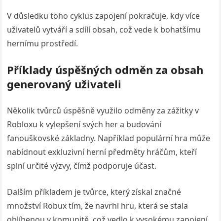
V důsledku toho cyklus zapojení pokračuje, kdy více
uživatelů vytváří a sdílí obsah, což vede k bohatšímu
hernímu prostředí.
Příklady úspěšných odměn za obsah
generovaný uživateli
Několik tvůrců úspěšně využilo odměny za zážitky v
Robloxu k vylepšení svých her a budování
fanouškovské základny. Například populární hra může
nabídnout exkluzivní herní předměty hráčům, kteří
splní určité výzvy, čímž podporuje účast.
Dalším příkladem je tvůrce, který získal značné
množství Robux tím, že navrhl hru, která se stala
oblíbenou v komunitě, což vedlo k vysokému zapojení