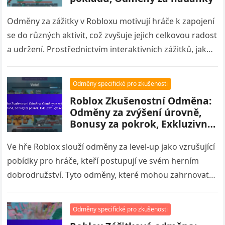
Odměny za zážitky v Robloxu motivují hráče k zapojení
se do různých aktivit, což zvyšuje jejich celkovou radost
a udržení. Prostřednictvím interaktivních zážitků, jako
jsou lovy na…
Odměny specifické pro zkušenosti
Roblox Zkušenostní Odměna:
Odměny za zvýšení úrovně,
Bonusy za pokrok, Exkluzivní
vybavení
Ve hře Roblox slouží odměny za level-up jako vzrušující
pobídky pro hráče, kteří postupují ve svém herním
dobrodružství. Tyto odměny, které mohou zahrnovat
exkluzivní vybavení, herní měnu…
Odměny specifické pro zkušenosti