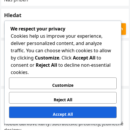
Hledat
Search
We respect your privacy
for:
Cookies help us improve your experience,
deliver personalized content, and analyze
Kategorie
traffic. You can choose which cookies to allow
by clicking
Customize
. Click
Accept All
to
Bonusy k dárkovým kartám Robux
consent or
Reject All
to decline non-essential
Kódy pro promo předměty Roblox
cookies.
Odměny specifické pro zkušenosti
Customize
Nejnovější příspěvky
Reject All
Roblox promo kód: Soutěže na sociálních médiích,
kódy od influencerů, virální akce
Accept All
Robux dárkové karty: sběratelské předměty, jedinečné