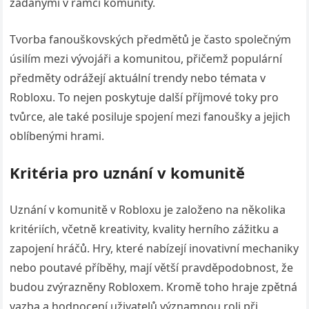
žádanými v rámci komunity.
Tvorba fanouškovských předmětů je často společným
úsilím mezi vývojáři a komunitou, přičemž populární
předměty odrážejí aktuální trendy nebo témata v
Robloxu. To nejen poskytuje další příjmové toky pro
tvůrce, ale také posiluje spojení mezi fanoušky a jejich
oblíbenými hrami.
Kritéria pro uznání v komunitě
Uznání v komunitě v Robloxu je založeno na několika
kritériích, včetně kreativity, kvality herního zážitku a
zapojení hráčů. Hry, které nabízejí inovativní mechaniky
nebo poutavé příběhy, mají větší pravděpodobnost, že
budou zvýrazněny Robloxem. Kromě toho hraje zpětná
vazba a hodnocení uživatelů významnou roli při