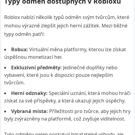
Typy odměn dostupných v Robloxu
Roblox nabízí několik typů odměn svým tvůrcům, které
mohou výrazně zlepšit jejich herní zážitek. Mezi běžné
typy odměn patří:
Robux:
Virtuální měna platformy, kterou lze získat
úspěšnou monetizací her.
Exkluzivní předměty:
Jedinečné doplňky nebo
vybavení, které jsou k dispozici pouze nejlepším
tvůrcům.
Herní odznaky:
Speciální uznání, která mohou hráči
získat za své příspěvky, a která ukazují jejich úspěchy.
Vybraná místa:
Příležitosti pro tvůrce, aby jejich hry
byly zvýrazněny na platformě, což zvyšuje viditelnost.
Tyto odměny nejen poskytují hmatatelné výhody, ale