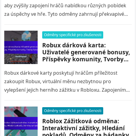
aby zvýšily zapojení hráčů nabídkou různých pobídek
za úspěchy ve hře. Tyto odměny zahrnují překvapivé
odměny, tajemné předměty a…
Odměny specifické pro zkušenosti
Robux dárková karta:
Uživatelé generované bonusy,
Příspěvky komunity, Tvorby
fanoušků
Robux dárkové karty poskytují hráčům příležitost
zakoupit Robux, virtuální měnu nezbytnou pro
vylepšení jejich herního zážitku v Robloxu. Zapojením
se do komunitních příspěvků a sdílením obsahu
vytvořeného…
Odměny specifické pro zkušenosti
Roblox Zážitková odměna:
Interaktivní zážitky, Hledání
pokladů, Odměny za hádanky