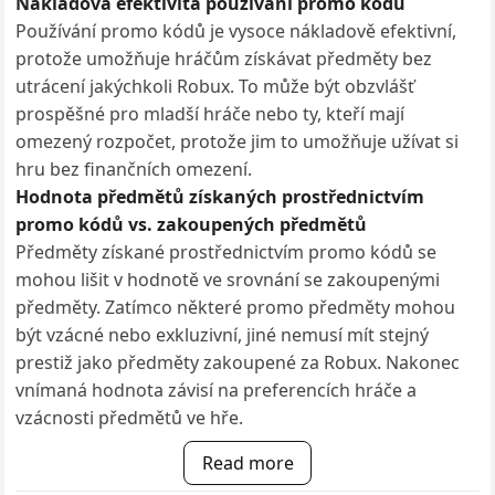
Nákladová efektivita používání promo kódů
Používání promo kódů je vysoce nákladově efektivní,
protože umožňuje hráčům získávat předměty bez
utrácení jakýchkoli Robux. To může být obzvlášť
prospěšné pro mladší hráče nebo ty, kteří mají
omezený rozpočet, protože jim to umožňuje užívat si
hru bez finančních omezení.
Hodnota předmětů získaných prostřednictvím
promo kódů vs. zakoupených předmětů
Předměty získané prostřednictvím promo kódů se
mohou lišit v hodnotě ve srovnání se zakoupenými
předměty. Zatímco některé promo předměty mohou
být vzácné nebo exkluzivní, jiné nemusí mít stejný
prestiž jako předměty zakoupené za Robux. Nakonec
vnímaná hodnota závisí na preferencích hráče a
vzácnosti předmětů ve hře.
Read more