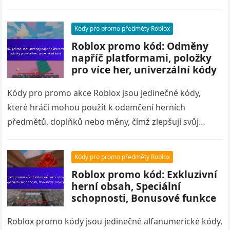
zlepšují svůj herní zážitek. Často…
Kódy pro promo předměty Roblox
Roblox promo kód: Odměny
napříč platformami, položky
pro více her, univerzální kódy
Kódy pro promo akce Roblox jsou jedinečné kódy,
které hráči mohou použít k odemčení herních
předmětů, doplňků nebo měny, čímž zlepšují svůj
celkový herní zážitek. Tyto kódy…
Kódy pro promo předměty Roblox
Roblox promo kód: Exkluzivní
herní obsah, Speciální
schopnosti, Bonusové funkce
Roblox promo kódy jsou jedinečné alfanumerické kódy,