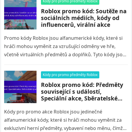
Kódy pro promo předměty Roblox
Roblox promo kód: Soutěže na
sociálních médiích, kódy od
influencerů, virální akce
Promo kódy Roblox jsou alfanumerické kódy, které si
hráči mohou vyměnit za vzrušující odměny ve hře,
včetně virtuálních předmětů a doplňků. Tyto kódy jsou
často sdíleny prostřednictvím…
Kódy pro promo předměty Roblox
Roblox promo kód: Předměty
související s událostí,
Speciální akce, Sběratelské
vybavení
Kódy pro promo akce Roblox jsou jedinečné
alfanumerické kódy, které si hráči mohou vyměnit za
exkluzivní herní předměty, vybavení nebo měnu, čímž