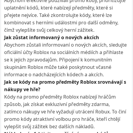
Abychom efektivně používali promo kódy, prioritizujte
uplatnění kódů, které nabízejí předměty, které si
přejete nejvíce. Také zkontrolujte kódy, které lze
kombinovat s herními událostmi pro další odměny,
čímž vylepšíte svůj celkový herní zážitek.
Jak zůstat informovaný o nových akcích
Abychom zůstali informovaní o nových akcích, sledujte
oficiální účty Roblox na sociálních médiích a přihlaste
se k jejich zpravodajům. Připojení k komunitním
skupinám Roblox může také poskytnout včasné
informace o nadcházejících kódech a akcích.
Jak se kódy na promo předměty Roblox srovnávají s
nákupy ve hře?
Kódy na promo předměty Roblox nabízejí hráčům
způsob, jak získat exkluzivní předměty zdarma,
zatímco nákupy ve hře vyžadují utrácení Robux. To činí
promo kódy atraktivní volbou pro hráče, kteří chtějí
vylepšit svůj zážitek bez dalších nákladů.