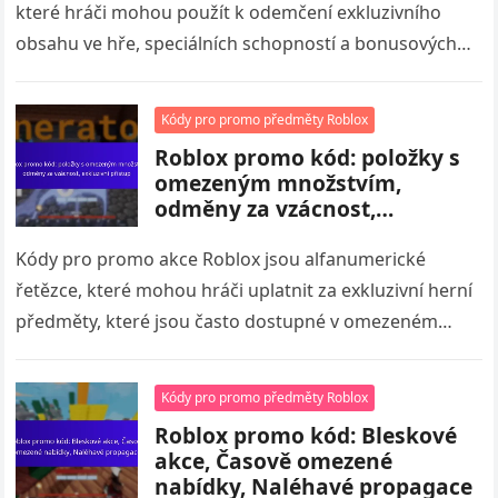
které hráči mohou použít k odemčení exkluzivního
obsahu ve hře, speciálních schopností a bonusových
funkcí. Uplatněním těchto kódů na oficiálních…
Kódy pro promo předměty Roblox
Roblox promo kód: položky s
omezeným množstvím,
odměny za vzácnost,
exkluzivní přístup
Kódy pro promo akce Roblox jsou alfanumerické
řetězce, které mohou hráči uplatnit za exkluzivní herní
předměty, které jsou často dostupné v omezeném
množství. Tyto kódy poskytují přístup…
Kódy pro promo předměty Roblox
Roblox promo kód: Bleskové
akce, Časově omezené
nabídky, Naléhavé propagace