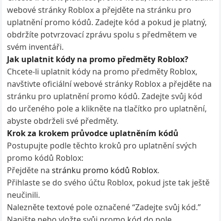
webové stránky Roblox a přejděte na stránku pro
uplatnění promo kódů. Zadejte kód a pokud je platný,
obdržíte potvrzovací zprávu spolu s předmětem ve
svém inventáři.
Jak uplatnit kódy na promo předměty Roblox?
Chcete-li uplatnit kódy na promo předměty Roblox,
navštivte oficiální webové stránky Roblox a přejděte na
stránku pro uplatnění promo kódů. Zadejte svůj kód
do určeného pole a klikněte na tlačítko pro uplatnění,
abyste obdrželi své předměty.
Krok za krokem průvodce uplatněním kódů
Postupujte podle těchto kroků pro uplatnění svých
promo kódů Roblox:
Přejděte na
stránku promo kódů Roblox
.
Přihlaste se do svého účtu Roblox, pokud jste tak ještě
neučinili.
Nalezněte textové pole označené “Zadejte svůj kód.”
Napište nebo vložte svůj promo kód do pole.