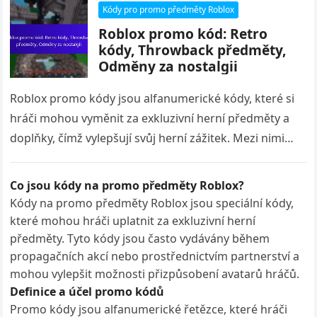
Kódy pro promo předměty Roblox
Roblox promo kód: Retro
kódy, Throwback předměty,
Odměny za nostalgii
Roblox promo kódy jsou alfanumerické kódy, které si
hráči mohou vyměnit za exkluzivní herní předměty a
doplňky, čímž vylepšují svůj herní zážitek. Mezi nimi
jsou retro kódy,…
Co jsou kódy na promo předměty Roblox?
Kódy na promo předměty Roblox jsou speciální kódy,
které mohou hráči uplatnit za exkluzivní herní
předměty. Tyto kódy jsou často vydávány během
propagačních akcí nebo prostřednictvím partnerství a
mohou vylepšit možnosti přizpůsobení avatarů hráčů.
Definice a účel promo kódů
Promo kódy jsou alfanumerické řetězce, které hráči