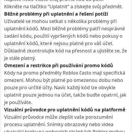
Klikněte na tlačítko “Uplatnit” a získejte svůj předmět.
Běžné problémy při uplatnění a řešení potíží
Uživatelé se mohou setkat s několika problémy při
uplatnění kódů. Mezi běžné problémy patří nesprávné
zadání kódu, použití vypršených kódů nebo pokusy o
uplatnění kódů, které nejsou platné pro váš účet.
Důkladně zkontrolujte kód na přesnost a ujistěte se, že
je stále platný.
Omezení a restrikce při používání promo kódů
Kódy na promo předměty Roblox často mají specifická
omezení. Mohou být platné po omezenou dobu nebo
pouze pro určité účty. Navíc každý kód lze obvykle
uplatnit pouze jednou na účet, takže buďte opatrní, jak
je používáte.
Vizuální průvodce pro uplatnění kódů na platformě
Vizuální průvodce může zlepšit vaše porozumění
procesu uplatnění. Snímky obrazovky nebo videa
ukazující kroky na webových stránkách Roblox mohou