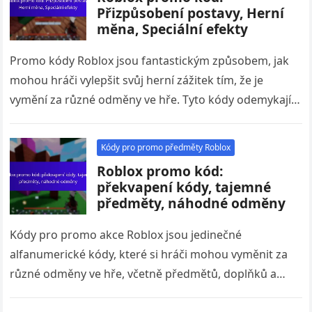
Přizpůsobení postavy, Herní
měna, Speciální efekty
Promo kódy Roblox jsou fantastickým způsobem, jak
mohou hráči vylepšit svůj herní zážitek tím, že je
vymění za různé odměny ve hře. Tyto kódy odemykají
exkluzivní předměty…
Kódy pro promo předměty Roblox
Roblox promo kód:
překvapení kódy, tajemné
předměty, náhodné odměny
Kódy pro promo akce Roblox jsou jedinečné
alfanumerické kódy, které si hráči mohou vyměnit za
různé odměny ve hře, včetně předmětů, doplňků a
virtuální měny. Mezi nimi…