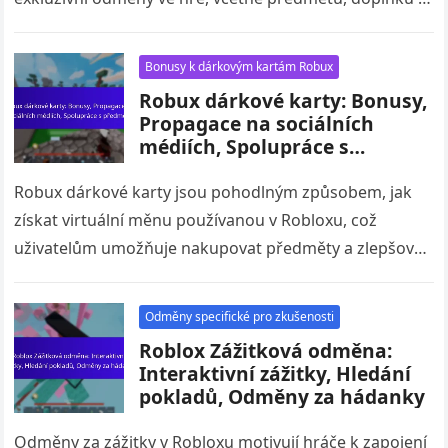
měny. Tyto kódy, které…
Bonusy k dárkovým kartám Robux
Robux dárkové karty: Bonusy,
Propagace na sociálních
médiích, Spolupráce s
předměty
Robux dárkové karty jsou pohodlným způsobem, jak
získat virtuální měnu používanou v Robloxu, což
uživatelům umožňuje nakupovat předměty a zlepšovat
svůj herní zážitek. Tyto karty často přicházejí…
Odměny specifické pro zkušenosti
Roblox Zážitková odměna:
Interaktivní zážitky, Hledání
pokladů, Odměny za hádanky
Odměny za zážitky v Robloxu motivují hráče k zapojení