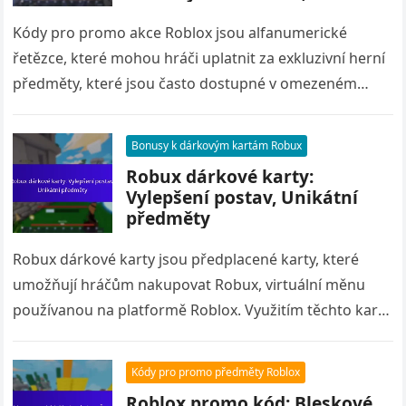
exkluzivní přístup
Kódy pro promo akce Roblox jsou alfanumerické
řetězce, které mohou hráči uplatnit za exkluzivní herní
předměty, které jsou často dostupné v omezeném
množství. Tyto kódy poskytují přístup…
Bonusy k dárkovým kartám Robux
Robux dárkové karty:
Vylepšení postav, Unikátní
předměty
Robux dárkové karty jsou předplacené karty, které
umožňují hráčům nakupovat Robux, virtuální měnu
používanou na platformě Roblox. Využitím těchto karet
mohou uživatelé odemknout vzrušující bonusy, jako
jsou…
Kódy pro promo předměty Roblox
Roblox promo kód: Bleskové