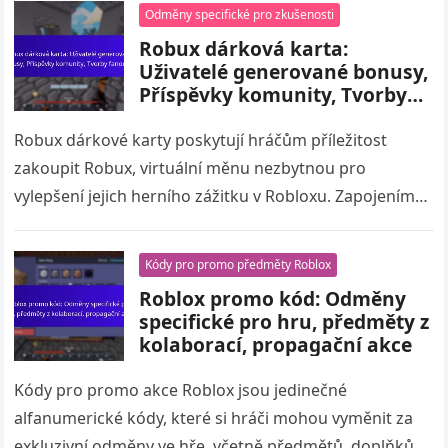
Odměny specifické pro zkušenosti
Robux dárková karta:
Uživatelé generované bonusy,
Příspěvky komunity, Tvorby
fanoušků
Robux dárkové karty poskytují hráčům příležitost
zakoupit Robux, virtuální měnu nezbytnou pro
vylepšení jejich herního zážitku v Robloxu. Zapojením
se do komunitních příspěvků a sdílením obsahu
vytvořeného…
Kódy pro promo předměty Roblox
Roblox promo kód: Odměny
specifické pro hru, předměty z
kolaborací, propagační akce
Kódy pro promo akce Roblox jsou jedinečné
alfanumerické kódy, které si hráči mohou vyměnit za
exkluzivní odměny ve hře, včetně předmětů, doplňků a