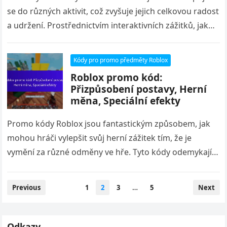
se do různých aktivit, což zvyšuje jejich celkovou radost
a udržení. Prostřednictvím interaktivních zážitků, jako
jsou lovy na…
Kódy pro promo předměty Roblox
Roblox promo kód:
Přizpůsobení postavy, Herní
měna, Speciální efekty
Promo kódy Roblox jsou fantastickým způsobem, jak
mohou hráči vylepšit svůj herní zážitek tím, že je
vymění za různé odměny ve hře. Tyto kódy odemykají
exkluzivní předměty…
Posts
Previous
1
2
3
…
5
Next
pagination
Odkazy